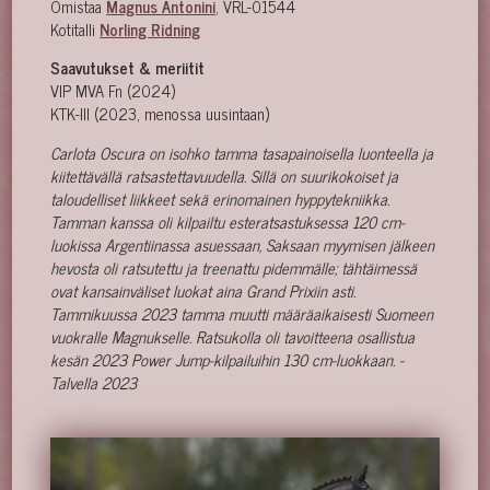
Omistaa
Magnus Antonini
, VRL-01544
Kotitalli
Norling Ridning
Saavutukset & meriitit
VIP MVA Fn (2024)
KTK-III (2023, menossa uusintaan)
Carlota Oscura on isohko tamma tasapainoisella luonteella ja
kiitettävällä ratsastettavuudella. Sillä on suurikokoiset ja
taloudelliset liikkeet sekä erinomainen hyppytekniikka.
Tamman kanssa oli kilpailtu esteratsastuksessa 120 cm-
luokissa Argentiinassa asuessaan, Saksaan myymisen jälkeen
hevosta oli ratsutettu ja treenattu pidemmälle; tähtäimessä
ovat kansainväliset luokat aina Grand Prixiin asti.
Tammikuussa 2023 tamma muutti määräaikaisesti Suomeen
vuokralle Magnukselle. Ratsukolla oli tavoitteena osallistua
kesän 2023 Power Jump-kilpailuihin 130 cm-luokkaan. -
Talvella 2023