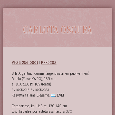
CARLOTA OSCURA
VH23-256-0001
|
PKK5202
Silla Argentino -tamma (argentiinalainen puoliverinen)
Musta (Ee/aa/W20), 169 cm
s. 16.05.2015, 10v (reaali)
3v 16.05.2018, 8v 16.05.2023
Kasvattaja Haras Elegante,
, EVM
Estepainote, ko: HeA re: 130-140 cm
ERJ: kilpailee porrastetuissa, tasolla 0/0