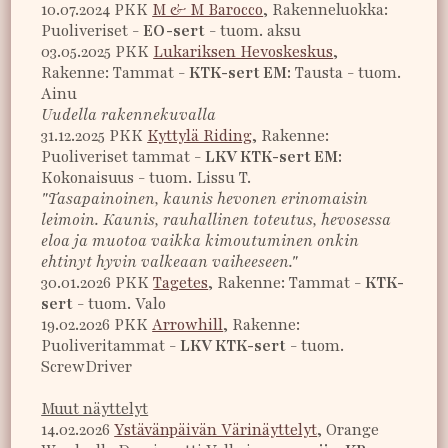
10.07.2024 PKK
M & M Barocco
, Rakenneluokka:
Puoliveriset -
EO-sert
- tuom. aksu
03.05.2025 PKK
Lukariksen Hevoskeskus
,
Rakenne: Tammat -
KTK-sert EM:
Tausta - tuom.
Ainu
Uudella rakennekuvalla
31.12.2025 PKK
Kyttylä Riding
, Rakenne:
Puoliveriset tammat -
LKV KTK-sert EM:
Kokonaisuus - tuom. Lissu T.
"Tasapainoinen, kaunis hevonen erinomaisin
leimoin. Kaunis, rauhallinen toteutus, hevosessa
eloa ja muotoa vaikka kimoutuminen onkin
ehtinyt hyvin valkeaan vaiheeseen."
30.01.2026 PKK
Tagetes
, Rakenne: Tammat -
KTK-
sert
- tuom. Valo
19.02.2026 PKK
Arrowhill
, Rakenne:
Puoliveritammat -
LKV KTK-sert
- tuom.
ScrewDriver
Muut näyttelyt
14.02.2026
Ystävänpäivän Värinäyttelyt
, Orange