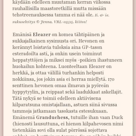
käydään edelleen muutaman kerran viikossa
rauhallisilla maastoretkillä mutta missään
tehotreenauksessa tamma ei nää ole.
Ii. & ie.
sukuselvitys © Jenna, VRL-03515, kiitos!
Emänisä
Eleazer
on komea tähtipäinen ja
sukkajalkainen sysimusta ori. Hevonen on
kerännyt loistavia tuloksia aina GP-tason
esteradoilta asti, ja onkin usein toiminut
heppatyttöjen ja miksei myös -poikien ihastuneen
huokailun kohteena. Luonteeltaan Eleazer on
herkkä, ja ottaa välillä turhankin helposti
nokkiinsa, jos jokin asia ei herraa miellytä. 170
senttinen hevonen omaa ilmavan ja pyöreän
hyppytyylin, ja reippaat sekä laadukkaat askellajit.
Tätä nykyä se toimii edelleen aktiivisena
kilparatsuna omistajallaan, astuen siinä sivussa
tammoja jatkamaan tasokasta estesukuaan.
Emänemä
Granduchess
, tutuille ihan vaan Duck
(hienosti lausuttuna, ei hienon kilpahevosen nimi
tietenkään sovi olla sulat pörrössä sojottava