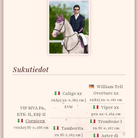
Sukutiedot
William Tell
Overture xx
Caligo xx
rnkrj xx-o, 161 cm
rnkrj xx-o, 163 cm |
EVM
Viper xx
VIP MVA Fn,
KTK-II, ERJ-II
prn xx-t, 169 cm
Cornicen
Trombone I
vrnkrj SI-o, 166 cm
Tamborita
rn SI-o, 167 cm
rn SI-t, 163 cm |
Aster di