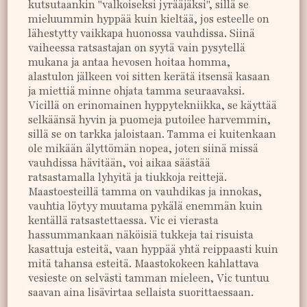
kutsutaankin "valkoiseksi jyrääjäksi", sillä se
mieluummin hyppää kuin kieltää, jos esteelle on
lähestytty vaikkapa huonossa vauhdissa. Siinä
vaiheessa ratsastajan on syytä vain pysytellä
mukana ja antaa hevosen hoitaa homma,
alastulon jälkeen voi sitten kerätä itsensä kasaan
ja miettiä minne ohjata tamma seuraavaksi.
Vicillä on erinomainen hyppytekniikka, se käyttää
selkäänsä hyvin ja puomeja putoilee harvemmin,
sillä se on tarkka jaloistaan. Tamma ei kuitenkaan
ole mikään älyttömän nopea, joten siinä missä
vauhdissa hävitään, voi aikaa säästää
ratsastamalla lyhyitä ja tiukkoja reittejä.
Maastoesteillä tamma on vauhdikas ja innokas,
vauhtia löytyy muutama pykälä enemmän kuin
kentällä ratsastettaessa. Vic ei vierasta
hassummankaan näköisiä tukkeja tai risuista
kasattuja esteitä, vaan hyppää yhtä reippaasti kuin
mitä tahansa esteitä. Maastokokeen kahlattava
vesieste on selvästi tamman mieleen, Vic tuntuu
saavan aina lisävirtaa sellaista suorittaessaan.