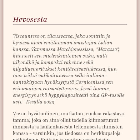
Hevosesta
Viscountess on tilausvarsa, joka sovittiin jo
hyvissä ajoin emätamman omistajan Lidian
kanssa. Tammassa Marchionessissa, "Marassa",
kiinnosti sen mielenkiintoinen suku, nätti
ulkonäkö ja kompakti rakenne sekä
kilpailusuoritukset kenttäratsastuksessa, kun
taas isäksi valikoituneessa sella italiano -
kantakirjaan hyväksytystä Cornicenissa sen
erinomainen ratsastettavuus, hyvä luonne,
energisyys sekä hyppykapasiteetti aina GP-tasolle
asti. -Kesällä 2023
Vic on hyvätuulinen, mutkaton, ruokaa rakastava
tamma, joka on aina ollut todella kiinnostunut
ihmisistä ja kaikenlaisesta tekemisestä ihmisten
kanssa - varsinkin, jos tiedossa on herkkupaloja