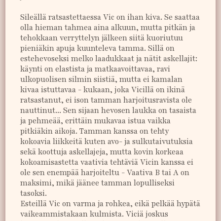
Sileällä ratsastettaessa Vic on ihan kiva. Se saattaa
olla hieman tahmea aina alkuun, mutta pitkän ja
tehokkaan verryttelyn jälkeen siitä kuoriutuu
pieniäkin apuja kuunteleva tamma. Sillä on
estehevoseksi melko laadukkaat ja nätit askellajit:
käynti on elastista ja matkaavoittavaa, ravi
ulkopuolisen silmin siistiä, mutta ei kamalan
kivaa istuttavaa - kukaan, joka Vicillä on ikinä
ratsastanut, ei ison tamman harjoitusravista ole
nauttinut... Sen sijaan hevosen laukka on tasaista
ja pehmeää, erittäin mukavaa istua vaikka
pitkiäkin aikoja. Tamman kanssa on tehty
kokoavia liikkeitä kuten avo- ja sulkutaivutuksia
sekä koottuja askellajeja, mutta kovin korkeaa
kokoamisastetta vaativia tehtäviä Vicin kanssa ei
ole sen enempää harjoiteltu - Vaativa B tai A on
maksimi, mikä jäänee tamman lopulliseksi
tasoksi.
Esteillä Vic on varma ja rohkea, eikä pelkää hypätä
vaikeammistakaan kulmista. Viciä joskus