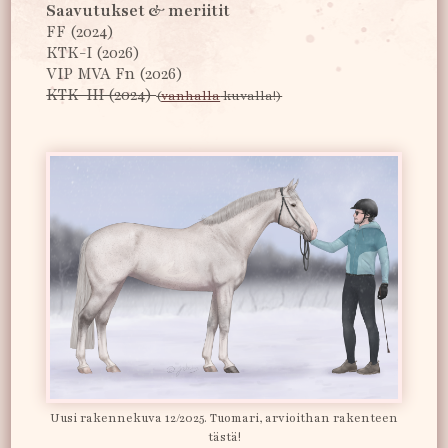
Saavutukset & meriitit
FF (2024)
KTK-I (2026)
VIP MVA Fn (2026)
KTK-III (2024)
(
vanhalla
kuvalla!)
Uusi rakennekuva 12/2025. Tuomari, arvioithan rakenteen
tästä!