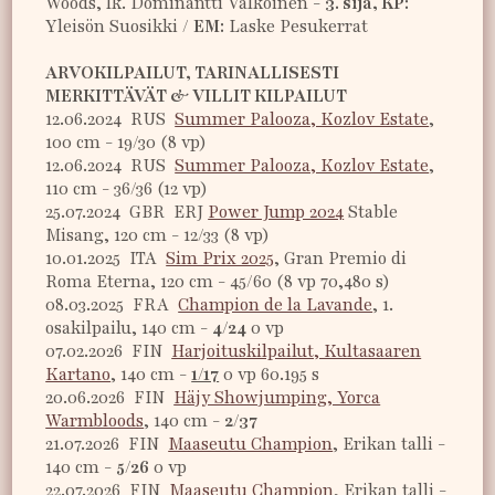
Woods, lk. Dominantti Valkoinen -
3. sija, KP:
Yleisön Suosikki /
EM:
Laske Pesukerrat
ARVOKILPAILUT, TARINALLISESTI
MERKITTÄVÄT & VILLIT KILPAILUT
12.06.2024 RUS
Summer Palooza, Kozlov Estate
,
100 cm - 19/30 (8 vp)
12.06.2024 RUS
Summer Palooza, Kozlov Estate
,
110 cm - 36/36 (12 vp)
25.07.2024 GBR ERJ
Power Jump 2024
Stable
Misang, 120 cm - 12/33 (8 vp)
10.01.2025 ITA
Sim Prix 2025
, Gran Premio di
Roma Eterna, 120 cm - 45/60 (8 vp 70,480 s)
08.03.2025 FRA
Champion de la Lavande
, 1.
osakilpailu, 140 cm -
4/24
0 vp
07.02.2026 FIN
Harjoituskilpailut, Kultasaaren
Kartano
, 140 cm -
1/17
0 vp 60.195 s
20.06.2026 FIN
Häjy Showjumping, Yorca
Warmbloods
, 140 cm -
2/37
21.07.2026 FIN
Maaseutu Champion
, Erikan talli -
140 cm -
5/26
0 vp
22.07.2026 FIN
Maaseutu Champion
, Erikan talli -