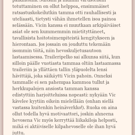
palkintoina. Suitsiin ja muihin varusteisiin
totuttaminen on ollut helppoa, ensimmäiset
ratsastuskokeilutkin tamma otti rauhallisesti ja
uteliaasti, tietysti vähän ihmetellen isoa painoa
selässään. Vicin kanssa ei muutkaan arkipäiväiset
asiat ole sen kummemmin mietityttäneet,
tavallisista hoitotoimenpiteistä kengitykseen ja
hierontaan. Jos jossain on jouduttu tekemään
isommin töitä, niin hevoskuljetusautoon
lastaamisessa. Traileripelko sai alkunsa siitä, kun
silloin päälle vuotiasta tammaa oltiin lastaamassa
traileriin ja yllättäen tallin yläpuolelta lensi
hävittäjä, joka säikäytti Vicin pahoin. Onneksi
tammalle ei sen pahempaa kammoa tullut ja
herkkupalojen ansiosta tamman kanssa
edistyttiin harjoitteluissa nopeasti: nykyään Vic
kävelee kyytiin oikein mielellään (onhan siellä
vastassa kuitenkin heinäverkko!). Ruoka on aina
ollut todella hyvä motivaattori, joskin ahneena
hevosena Vic myös kerryttää liikakiloja helposti,
mikä ei aktiiviselle kilpahevoselle ole ihan hyvä
juttu.