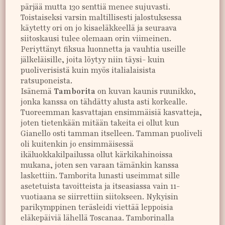
pärjää mutta 130 senttiä menee sujuvasti.
Toistaiseksi varsin maltillisesti jalostuksessa
käytetty ori on jo kisaeläkkeellä ja seuraava
siitoskausi tulee olemaan orin viimeinen.
Periyttänyt fiksua luonnetta ja vauhtia useille
jälkeläisille, joita löytyy niin täysi- kuin
puoliverisistä kuin myös italialaisista
ratsuponeista.
Isänemä
Tamborita
on kuvan kaunis ruunikko,
jonka kanssa on tähdätty alusta asti korkealle.
Tuoreemman kasvattajan ensimmäisiä kasvatteja,
joten tietenkään mitään takeita ei ollut kun
Gianello osti tamman itselleen. Tamman puoliveli
oli kuitenkin jo ensimmäisessä
ikäluokkakilpailussa ollut kärkikahinoissa
mukana, joten sen varaan tämänkin kanssa
laskettiin. Tamborita lunasti useimmat sille
asetetuista tavoitteista ja itseasiassa vain 11-
vuotiaana se siirrettiin siitokseen. Nykyisin
parikymppinen teräsleidi viettää leppoisia
eläkepäiviä lähellä Toscanaa. Tamborinalla