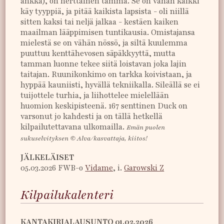
ankka), on herttainen tamma. Se on vähän kaikki
käy tyyppiä, ja pitää kaikista lapsista - oli niillä
sitten kaksi tai neljä jalkaa - kestäen kaiken
maailman lääppimisen tuntikausia. Omistajansa
mielestä se on vähän nössö, ja siltä kuulemma
puuttuu kenttähevosen säpäkkyyttä, mutta
tamman luonne tekee siitä loistavan joka lajin
taitajan. Ruunikonkimo on tarkka koivistaan, ja
hyppää kauniisti, hyvällä tekniikalla. Sileällä se ei
tuijottele turhia, ja liihottelee mielellään
huomion keskipisteenä. 167 senttinen Duck on
varsonut jo kahdesti ja on tällä hetkellä
kilpailutettavana ulkomailla.
Emän puolen
sukuselvityksen © Alva/kasvattaja, kiitos!
JÄLKELÄISET
05.03.2026 FWB-o
Vidame
, i.
Garowski Z
Kilpailukalenteri
KANTAKIRJALAUSUNTO 01.02.2026