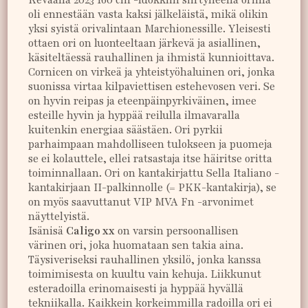
oli ennestään vasta kaksi jälkeläistä, mikä olikin
yksi syistä orivalintaan Marchionessille. Yleisesti
ottaen ori on luonteeltaan järkevä ja asiallinen,
käsiteltäessä rauhallinen ja ihmistä kunnioittava.
Cornicen on virkeä ja yhteistyöhaluinen ori, jonka
suonissa virtaa kilpaviettisen estehevosen veri. Se
on hyvin reipas ja eteenpäinpyrkiväinen, imee
esteille hyvin ja hyppää reilulla ilmavaralla
kuitenkin energiaa säästäen. Ori pyrkii
parhaimpaan mahdolliseen tulokseen ja puomeja
se ei kolauttele, ellei ratsastaja itse häiritse oritta
toiminnallaan. Ori on kantakirjattu Sella Italiano -
kantakirjaan II-palkinnolle (= PKK-kantakirja), se
on myös saavuttanut VIP MVA Fn -arvonimet
näyttelyistä.
Isänisä
Caligo xx
on varsin persoonallisen
värinen ori, joka huomataan sen takia aina.
Täysiveriseksi rauhallinen yksilö, jonka kanssa
toimimisesta on kuultu vain kehuja. Liikkunut
esteradoilla erinomaisesti ja hyppää hyvällä
tekniikalla. Kaikkein korkeimmilla radoilla ori ei