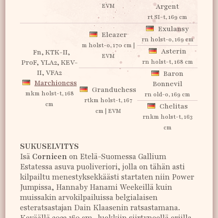
EVM
Argent
rt SI-t, 169 cm
Exulansy
Eleazer
rn holst-o, 169 cm
m holst-o, 170 cm |
Asterin
Fn, KTK-II,
EVM
ProF, YLA2, KEV-
rn holst-t, 168 cm
II, VFA2
Baron
Marchioness
Bonnevil
Granduchess
mkm holst-t, 168
rn old-o, 169 cm
rtkm holst-t, 167
cm
Chelitas
cm | EVM
rnkm holst-t, 163
cm
SUKUSELVITYS
Isä
Cornicen
on Etelä-Suomessa Gallium
Estatessa asuva puoliveriori, jolla on tähän asti
kilpailtu menestyksekkäästi startaten niin Power
Jumpissa, Hannaby Hanami Weekeillä kuin
muissakin arvokilpailuissa belgialaisen
esteratsastajan Dain Klaasenin ratsastamana.
Keväällä 2023 160 cm -luokkiin siirtyneellä oriilla