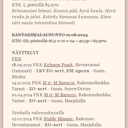
KTK-I, pisteillä 83.30%
Erinomaiset leimat. Kaunis pää, hyvä kaula. Hyvä
runko ja jalat. Esitetty hienossa kunnossa. Kimo
väri saatu toteutettua hienosti.
KANTAKIRJALAUSUNTO 01.08.2024
KTK-III, pisteillä 16,5 + 17 + 14 = 47,5p / 65.97%
NÄYTTELYT
PKK
28.09.2023 PKK
Kelmen Ponit
, Hevosvarsat
(tammat) -
LKV EO-sert, EM: upeus
- tuom.
Miuku
24.12.2023 PKK
M & M Barocco
, Rakenneluokka:
Varsat -
EO-sert
- tuom. ScrewDriver
10.04.2024 PKK
M & M Barocco
, Rakenneluokka:
Varsat -
EO-sert
- tuom. Marjahilla
Vanhalla rakennekuvalla
05.07.2024 PKK
Stable Misang
, Rakenne:
Hevostammat -
EO-sert
- tuom. Marjahilla