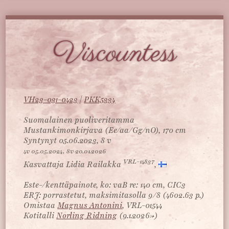
Viscountess
VH23-031-0423
|
PKK5334
Suomalainen puoliveritamma
Mustankimonkirjava (Ee/aa/Gg/nO), 170 cm
Syntynyt 05.06.2023, 8 v
4v 05.05.2024, 8v 20.01.2026
VRL-14837
Kasvattaja Lidia Railakka
,
Este-/kenttäpainote, ko: vaB re: 140 cm, CIC3
ERJ: porrastetut, maksimitasolla 9/8 (4602.63 p.)
Omistaa
Magnus Antonini
, VRL-01544
Kotitalli
Norling Ridning
(9.1.2026->)