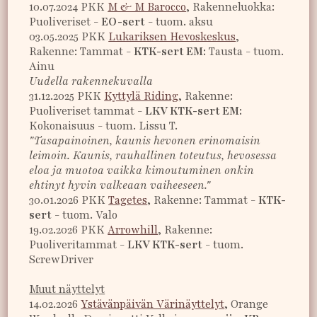
10.07.2024 PKK
M & M Barocco
, Rakenneluokka:
Puoliveriset -
EO-sert
- tuom. aksu
03.05.2025 PKK
Lukariksen Hevoskeskus
,
Rakenne: Tammat -
KTK-sert EM:
Tausta - tuom.
Ainu
Uudella rakennekuvalla
31.12.2025 PKK
Kyttylä Riding
, Rakenne:
Puoliveriset tammat -
LKV KTK-sert EM:
Kokonaisuus - tuom. Lissu T.
"Tasapainoinen, kaunis hevonen erinomaisin
leimoin. Kaunis, rauhallinen toteutus, hevosessa
eloa ja muotoa vaikka kimoutuminen onkin
ehtinyt hyvin valkeaan vaiheeseen."
30.01.2026 PKK
Tagetes
, Rakenne: Tammat -
KTK-
sert
- tuom. Valo
19.02.2026 PKK
Arrowhill
, Rakenne:
Puoliveritammat -
LKV KTK-sert
- tuom.
ScrewDriver
Muut näyttelyt
14.02.2026
Ystävänpäivän Värinäyttelyt
, Orange