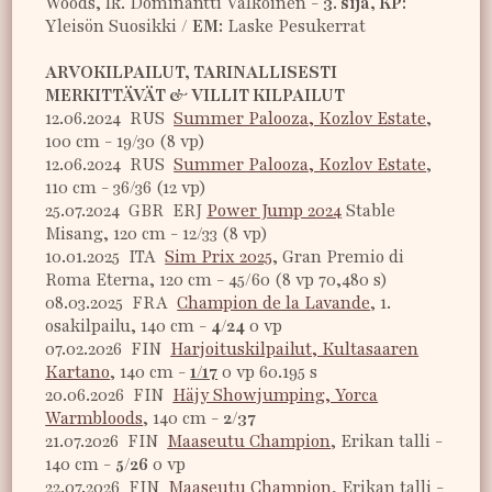
Woods, lk. Dominantti Valkoinen -
3. sija, KP:
Yleisön Suosikki /
EM:
Laske Pesukerrat
ARVOKILPAILUT, TARINALLISESTI
MERKITTÄVÄT & VILLIT KILPAILUT
12.06.2024 RUS
Summer Palooza, Kozlov Estate
,
100 cm - 19/30 (8 vp)
12.06.2024 RUS
Summer Palooza, Kozlov Estate
,
110 cm - 36/36 (12 vp)
25.07.2024 GBR ERJ
Power Jump 2024
Stable
Misang, 120 cm - 12/33 (8 vp)
10.01.2025 ITA
Sim Prix 2025
, Gran Premio di
Roma Eterna, 120 cm - 45/60 (8 vp 70,480 s)
08.03.2025 FRA
Champion de la Lavande
, 1.
osakilpailu, 140 cm -
4/24
0 vp
07.02.2026 FIN
Harjoituskilpailut, Kultasaaren
Kartano
, 140 cm -
1/17
0 vp 60.195 s
20.06.2026 FIN
Häjy Showjumping, Yorca
Warmbloods
, 140 cm -
2/37
21.07.2026 FIN
Maaseutu Champion
, Erikan talli -
140 cm -
5/26
0 vp
22.07.2026 FIN
Maaseutu Champion
, Erikan talli -