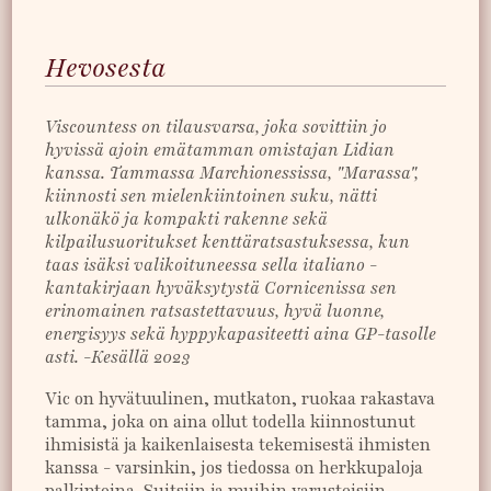
Hevosesta
Viscountess on tilausvarsa, joka sovittiin jo
hyvissä ajoin emätamman omistajan Lidian
kanssa. Tammassa Marchionessissa, "Marassa",
kiinnosti sen mielenkiintoinen suku, nätti
ulkonäkö ja kompakti rakenne sekä
kilpailusuoritukset kenttäratsastuksessa, kun
taas isäksi valikoituneessa sella italiano -
kantakirjaan hyväksytystä Cornicenissa sen
erinomainen ratsastettavuus, hyvä luonne,
energisyys sekä hyppykapasiteetti aina GP-tasolle
asti. -Kesällä 2023
Vic on hyvätuulinen, mutkaton, ruokaa rakastava
tamma, joka on aina ollut todella kiinnostunut
ihmisistä ja kaikenlaisesta tekemisestä ihmisten
kanssa - varsinkin, jos tiedossa on herkkupaloja