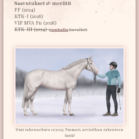
Saavutukset & meriitit
FF (2024)
KTK-I (2026)
VIP MVA Fn (2026)
KTK-III (2024)
(
vanhalla
kuvalla!)
Uusi rakennekuva 12/2025. Tuomari, arvioithan rakenteen
tästä!