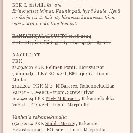
KTK-I, pisteillä 83.30%
Erinomaiset leimat. Kaunis pää, hyvä kaula. Hyvä
runko ja jalat. Esitetty hienossa kunnossa. Kimo
väri saatu toteutettua hienosti.
KANTAKIRJALAUSUNTO 01.08.2024
KTK-III, pisteillä 16,5 + 17 + 14 = 47,5p / 65.97%
NÄYTTELYT
PKK
28.09.2023 PKK
Kelmen Ponit
, Hevosvarsat
(tammat) -
LKV EO-sert, EM: upeus
- tuom.
Miuku
24.12.2023 PKK
M & M Barocco
, Rakenneluokka:
Varsat -
EO-sert
- tuom. ScrewDriver
10.04.2024 PKK
M & M Barocco
, Rakenneluokka:
Varsat -
EO-sert
- tuom. Marjahilla
Vanhalla rakennekuvalla
05.07.2024 PKK
Stable Misang
, Rakenne:
Hevostammat -
EO-sert
- tuom. Marjahilla