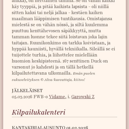
ankka), on herttainen tamma. Se on vähän kaikki
käy tyyppiä, ja pitää kaikista lapsista - oli niillä
sitten kaksi tai neljä jalkaa - kestäen kaiken
maailman lääppimisen tuntikausia. Omistajansa
mielestä se on vähän nössö, ja siltä kuulemma
puuttuu kenttähevosen säpäkkyyttä, mutta
tamman luonne tekee siitä loistavan joka lajin
taitajan. Ruunikonkimo on tarkka koivistaan, ja
hyppää kauniisti, hyvällä tekniikalla. Sileällä se ei
tuijottele turhia, ja liihottelee mielellään
huomion keskipisteenä. 167 senttinen Duck on
varsonut jo kahdesti ja on tällä hetkellä
kilpailutettavana ulkomailla.
Emän puolen
sukuselvityksen © Alva/kasvattaja, kiitos!
JÄLKELÄISET
05.03.2026 FWB-o
Vidame
, i.
Garowski Z
Kilpailukalenteri
KANTAKIRJALAUSUNTO 01.02.2026