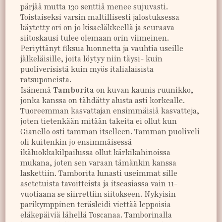
pärjää mutta 130 senttiä menee sujuvasti.
Toistaiseksi varsin maltillisesti jalostuksessa
käytetty ori on jo kisaeläkkeellä ja seuraava
siitoskausi tulee olemaan orin viimeinen.
Periyttänyt fiksua luonnetta ja vauhtia useille
jälkeläisille, joita löytyy niin täysi- kuin
puoliverisistä kuin myös italialaisista
ratsuponeista.
Isänemä
Tamborita
on kuvan kaunis ruunikko,
jonka kanssa on tähdätty alusta asti korkealle.
Tuoreemman kasvattajan ensimmäisiä kasvatteja,
joten tietenkään mitään takeita ei ollut kun
Gianello osti tamman itselleen. Tamman puoliveli
oli kuitenkin jo ensimmäisessä
ikäluokkakilpailussa ollut kärkikahinoissa
mukana, joten sen varaan tämänkin kanssa
laskettiin. Tamborita lunasti useimmat sille
asetetuista tavoitteista ja itseasiassa vain 11-
vuotiaana se siirrettiin siitokseen. Nykyisin
parikymppinen teräsleidi viettää leppoisia
eläkepäiviä lähellä Toscanaa. Tamborinalla