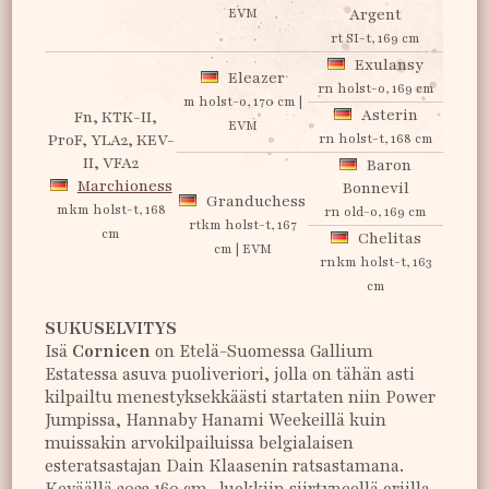
EVM
Argent
rt SI-t, 169 cm
Exulansy
Eleazer
rn holst-o, 169 cm
m holst-o, 170 cm |
Asterin
Fn, KTK-II,
EVM
ProF, YLA2, KEV-
rn holst-t, 168 cm
II, VFA2
Baron
Marchioness
Bonnevil
Granduchess
mkm holst-t, 168
rn old-o, 169 cm
rtkm holst-t, 167
cm
Chelitas
cm | EVM
rnkm holst-t, 163
cm
SUKUSELVITYS
Isä
Cornicen
on Etelä-Suomessa Gallium
Estatessa asuva puoliveriori, jolla on tähän asti
kilpailtu menestyksekkäästi startaten niin Power
Jumpissa, Hannaby Hanami Weekeillä kuin
muissakin arvokilpailuissa belgialaisen
esteratsastajan Dain Klaasenin ratsastamana.
Keväällä 2023 160 cm -luokkiin siirtyneellä oriilla