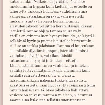
kutsutaankin "valkoiseksi jyrääjäksi", sillä se
mieluummin hyppää kuin kieltää, jos esteelle on
lähestytty vaikkapa huonossa vauhdissa. Siinä
vaiheessa ratsastajan on syytä vain pysytellä
mukana ja antaa hevosen hoitaa homma,
alastulon jälkeen voi sitten kerätä itsensä kasaan
ja miettiä minne ohjata tamma seuraavaksi.
Vicillä on erinomainen hyppytekniikka, se käyttää
selkäänsä hyvin ja puomeja putoilee harvemmin,
sillä se on tarkka jaloistaan. Tamma ei kuitenkaan
ole mikään älyttömän nopea, joten siinä missä
vauhdissa hävitään, voi aikaa säästää
ratsastamalla lyhyitä ja tiukkoja reittejä.
Maastoesteillä tamma on vauhdikas ja innokas,
vauhtia löytyy muutama pykälä enemmän kuin
kentällä ratsastettaessa. Vic ei vierasta
hassummankaan näköisiä tukkeja tai risuista
kasattuja esteitä, vaan hyppää yhtä reippaasti kuin
mitä tahansa esteitä. Maastokokeen kahlattava
vesieste on selvästi tamman mieleen, Vic tuntuu
saavan aina lisävirtaa sellaista suorittaessaan.