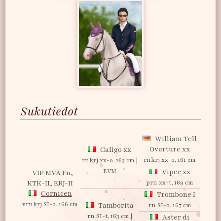
Sukutiedot
William Tell
Overture xx
Caligo xx
rnkrj xx-o, 161 cm
rnkrj xx-o, 163 cm |
EVM
Viper xx
VIP MVA Fn,
KTK-II, ERJ-II
prn xx-t, 169 cm
Cornicen
Trombone I
vrnkrj SI-o, 166 cm
Tamborita
rn SI-o, 167 cm
rn SI-t, 163 cm |
Aster di