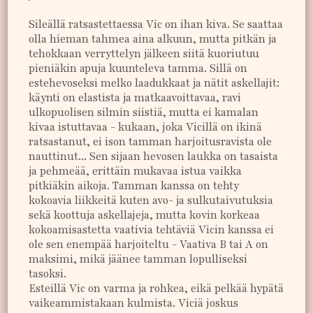
Sileällä ratsastettaessa Vic on ihan kiva. Se saattaa
olla hieman tahmea aina alkuun, mutta pitkän ja
tehokkaan verryttelyn jälkeen siitä kuoriutuu
pieniäkin apuja kuunteleva tamma. Sillä on
estehevoseksi melko laadukkaat ja nätit askellajit:
käynti on elastista ja matkaavoittavaa, ravi
ulkopuolisen silmin siistiä, mutta ei kamalan
kivaa istuttavaa - kukaan, joka Vicillä on ikinä
ratsastanut, ei ison tamman harjoitusravista ole
nauttinut... Sen sijaan hevosen laukka on tasaista
ja pehmeää, erittäin mukavaa istua vaikka
pitkiäkin aikoja. Tamman kanssa on tehty
kokoavia liikkeitä kuten avo- ja sulkutaivutuksia
sekä koottuja askellajeja, mutta kovin korkeaa
kokoamisastetta vaativia tehtäviä Vicin kanssa ei
ole sen enempää harjoiteltu - Vaativa B tai A on
maksimi, mikä jäänee tamman lopulliseksi
tasoksi.
Esteillä Vic on varma ja rohkea, eikä pelkää hypätä
vaikeammistakaan kulmista. Viciä joskus