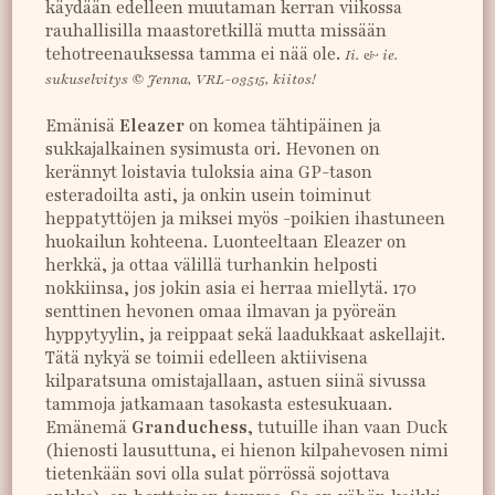
käydään edelleen muutaman kerran viikossa
rauhallisilla maastoretkillä mutta missään
tehotreenauksessa tamma ei nää ole.
Ii. & ie.
sukuselvitys © Jenna, VRL-03515, kiitos!
Emänisä
Eleazer
on komea tähtipäinen ja
sukkajalkainen sysimusta ori. Hevonen on
kerännyt loistavia tuloksia aina GP-tason
esteradoilta asti, ja onkin usein toiminut
heppatyttöjen ja miksei myös -poikien ihastuneen
huokailun kohteena. Luonteeltaan Eleazer on
herkkä, ja ottaa välillä turhankin helposti
nokkiinsa, jos jokin asia ei herraa miellytä. 170
senttinen hevonen omaa ilmavan ja pyöreän
hyppytyylin, ja reippaat sekä laadukkaat askellajit.
Tätä nykyä se toimii edelleen aktiivisena
kilparatsuna omistajallaan, astuen siinä sivussa
tammoja jatkamaan tasokasta estesukuaan.
Emänemä
Granduchess
, tutuille ihan vaan Duck
(hienosti lausuttuna, ei hienon kilpahevosen nimi
tietenkään sovi olla sulat pörrössä sojottava