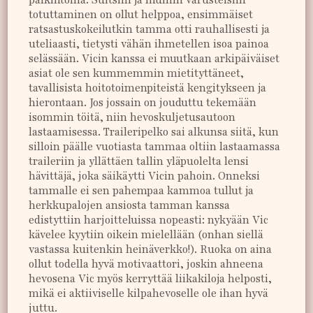
palkintoina. Suitsiin ja muihin varusteisiin
totuttaminen on ollut helppoa, ensimmäiset
ratsastuskokeilutkin tamma otti rauhallisesti ja
uteliaasti, tietysti vähän ihmetellen isoa painoa
selässään. Vicin kanssa ei muutkaan arkipäiväiset
asiat ole sen kummemmin mietityttäneet,
tavallisista hoitotoimenpiteistä kengitykseen ja
hierontaan. Jos jossain on jouduttu tekemään
isommin töitä, niin hevoskuljetusautoon
lastaamisessa. Traileripelko sai alkunsa siitä, kun
silloin päälle vuotiasta tammaa oltiin lastaamassa
traileriin ja yllättäen tallin yläpuolelta lensi
hävittäjä, joka säikäytti Vicin pahoin. Onneksi
tammalle ei sen pahempaa kammoa tullut ja
herkkupalojen ansiosta tamman kanssa
edistyttiin harjoitteluissa nopeasti: nykyään Vic
kävelee kyytiin oikein mielellään (onhan siellä
vastassa kuitenkin heinäverkko!). Ruoka on aina
ollut todella hyvä motivaattori, joskin ahneena
hevosena Vic myös kerryttää liikakiloja helposti,
mikä ei aktiiviselle kilpahevoselle ole ihan hyvä
juttu.