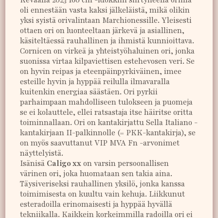
oli ennestään vasta kaksi jälkeläistä, mikä olikin
yksi syistä orivalintaan Marchionessille. Yleisesti
ottaen ori on luonteeltaan järkevä ja asiallinen,
käsiteltäessä rauhallinen ja ihmistä kunnioittava.
Cornicen on virkeä ja yhteistyöhaluinen ori, jonka
suonissa virtaa kilpaviettisen estehevosen veri. Se
on hyvin reipas ja eteenpäinpyrkiväinen, imee
esteille hyvin ja hyppää reilulla ilmavaralla
kuitenkin energiaa säästäen. Ori pyrkii
parhaimpaan mahdolliseen tulokseen ja puomeja
se ei kolauttele, ellei ratsastaja itse häiritse oritta
toiminnallaan. Ori on kantakirjattu Sella Italiano -
kantakirjaan II-palkinnolle (= PKK-kantakirja), se
on myös saavuttanut VIP MVA Fn -arvonimet
näyttelyistä.
Isänisä
Caligo xx
on varsin persoonallisen
värinen ori, joka huomataan sen takia aina.
Täysiveriseksi rauhallinen yksilö, jonka kanssa
toimimisesta on kuultu vain kehuja. Liikkunut
esteradoilla erinomaisesti ja hyppää hyvällä
tekniikalla. Kaikkein korkeimmilla radoilla ori ei