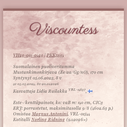
Viscountess
VH23-031-0423
|
PKK5334
Suomalainen puoliveritamma
Mustankimonkirjava (Ee/aa/Gg/nO), 170 cm
Syntynyt 05.06.2023, 8 v
4v 05.05.2024, 8v 20.01.2026
VRL-14837
Kasvattaja Lidia Railakka
,
Este-/kenttäpainote, ko: vaB re: 140 cm, CIC3
ERJ: porrastetut, maksimitasolla 9/8 (4602.63 p.)
Omistaa
Magnus Antonini
, VRL-01544
Kotitalli
Norling Ridning
(9.1.2026->)