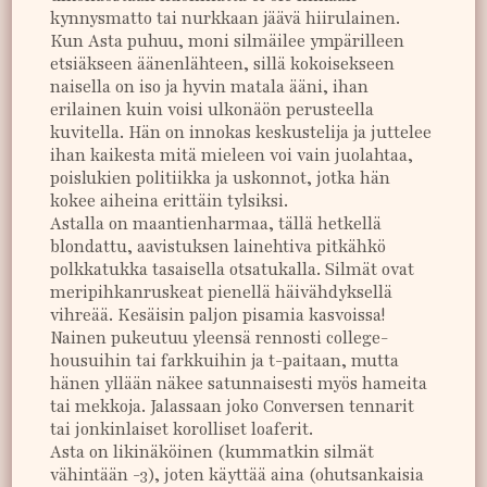
kynnysmatto tai nurkkaan jäävä hiirulainen.
Kun Asta puhuu, moni silmäilee ympärilleen
etsiäkseen äänenlähteen, sillä kokoisekseen
naisella on iso ja hyvin matala ääni, ihan
erilainen kuin voisi ulkonäön perusteella
kuvitella. Hän on innokas keskustelija ja juttelee
ihan kaikesta mitä mieleen voi vain juolahtaa,
poislukien politiikka ja uskonnot, jotka hän
kokee aiheina erittäin tylsiksi.
Astalla on maantienharmaa, tällä hetkellä
blondattu, aavistuksen lainehtiva pitkähkö
polkkatukka tasaisella otsatukalla. Silmät ovat
meripihkanruskeat pienellä häivähdyksellä
vihreää. Kesäisin paljon pisamia kasvoissa!
Nainen pukeutuu yleensä rennosti college-
housuihin tai farkkuihin ja t-paitaan, mutta
hänen yllään näkee satunnaisesti myös hameita
tai mekkoja. Jalassaan joko Conversen tennarit
tai jonkinlaiset korolliset loaferit.
Asta on likinäköinen (kummatkin silmät
vähintään -3), joten käyttää aina (ohutsankaisia