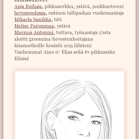
Anja Roihaja
, pikkuserkku, ystävä, joukkuetoveri
hevospoolossa
, entinen tallipaikan vuokranantaja
Mikaela Sanikka
, täti
Melise Paijonmaa
, ystävä
Magnus Antonini
, tuttava, työnantaja (Asta
aloitti groomina/hevostenhoitajana
kisamatkoille kesästä 2025 lähtien)
Vanhemmat Aino & Elias sekä 6v pikkusisko
Eliissá