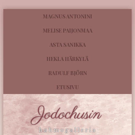
MAGNUS ANTONINI
MELISE PAIJONMAA
ASTA SANIKKA
HEKLA HÄRKYLÄ
RADULF BJÖRN
ETUSIVU
Jodochusin
hahmogalleria