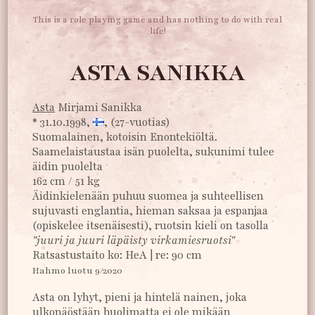
This is a role playing game and has nothing to do with real
life!
ASTA SANIKKA
Asta
Mirjami Sanikka
* 31.10.1998,
, (27-vuotias)
Suomalainen, kotoisin Enontekiöltä.
Saamelaistaustaa isän puolelta, sukunimi tulee
äidin puolelta
162 cm / 51 kg
Äidinkielenään puhuu suomea ja suhteellisen
sujuvasti englantia, hieman saksaa ja espanjaa
(opiskelee itsenäisesti), ruotsin kieli on tasolla
"juuri ja juuri läpäisty virkamiesruotsi"
Ratsastustaito ko: HeA | re: 90 cm
Hahmo luotu 9/2020
Asta on lyhyt, pieni ja hintelä nainen, joka
ulkonäöstään huolimatta ei ole mikään