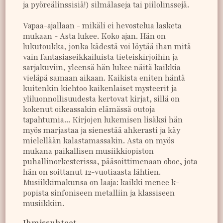
ja pyöreälinssisiä!) silmälaseja tai piilolinssejä.
Vapaa-ajallaan - mikäli ei hevostelua lasketa
mukaan - Asta lukee. Koko ajan. Hän on
lukutoukka, jonka kädestä voi löytää ihan mitä
vain fantasiaseikkailuista tieteiskirjoihin ja
sarjakuviin, yleensä hän lukee näitä kaikkia
vieläpä samaan aikaan. Kaikista eniten häntä
kuitenkin kiehtoo kaikenlaiset mysteerit ja
yliluonnollisuudesta kertovat kirjat, sillä on
kokenut oikeassakin elämässä outoja
tapahtumia... Kirjojen lukemisen lisäksi hän
myös marjastaa ja sienestää ahkerasti ja käy
mielellään kalastamassakin. Asta on myös
mukana paikallisen musiikkiopiston
puhallinorkesterissa, pääsoittimenaan oboe, jota
hän on soittanut 12-vuotiaasta lähtien.
Musiikkimakunsa on laaja: kaikki menee k-
popista sinfoniseen metalliin ja klassiseen
musiikkiin.
Ihmissuhteet