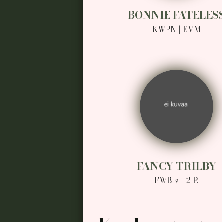
BONNIE FATELES
KWPN | EVM
FANCY TRILBY
FWB ♀ | 2 P.