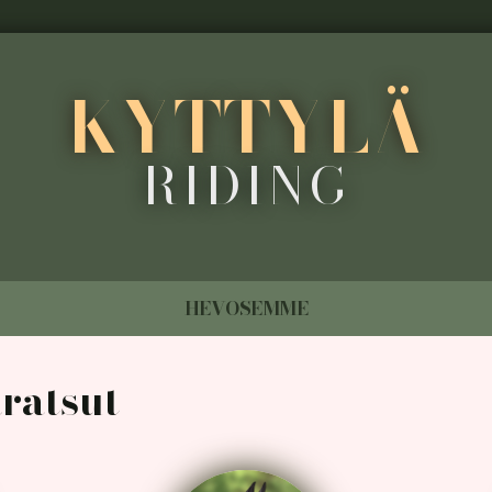
KYTTYLÄ
RIDING
HEVOSEMME
äratsut